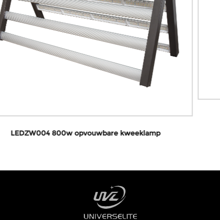
LEDZW002D Led kweeklamp
mp