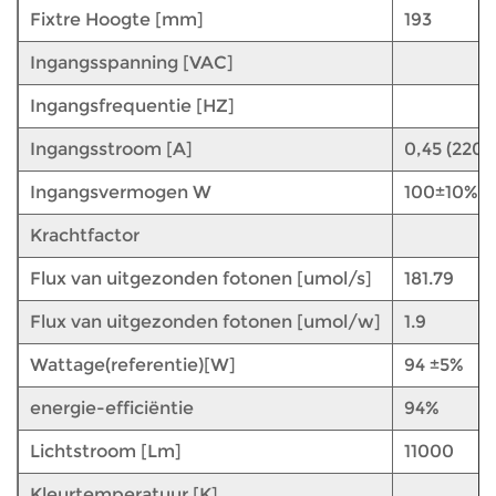
Fixtre Hoogte [mm]
193
Ingangsspanning [VAC]
Ingangsfrequentie [HZ]
Ingangsstroom [A]
0,45 (220V
Ingangsvermogen W
100±10%
Krachtfactor
Flux van uitgezonden fotonen [umol/s]
181.79
Flux van uitgezonden fotonen [umol/w]
1.9
Wattage(referentie)[W]
94 ±5%
energie-efficiëntie
94%
Lichtstroom [Lm]
11000
Kleurtemperatuur [K]