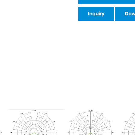
Inquiry
Dow