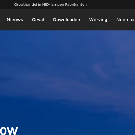
Groothandel in HID-lampen Fabrikanten
Nieuws
Geval
Downloaden
Werving
Neem co
20W