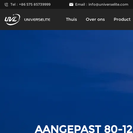
Tel：+86 575 85739999
Email：
info@universelite.com
Thuis
Over ons
Product
AANGEPAST 80-1