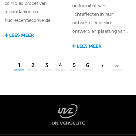
complex proces van
uniformiteit van
gasontlading en
lichteffecten in hun
fluorescentieconversie...
ontwerp. Door slim
ontwerp en plaatsing van...
LEES MEER
LEES MEER
1
2
3
4
5
6
›
››